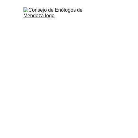
E
n un contexto de incertidumbre climática, la industria viti
los gigantes europeos enfrentan desafíos estructurales, A
tablero que exige, más que nunca, precisión técnica y adap