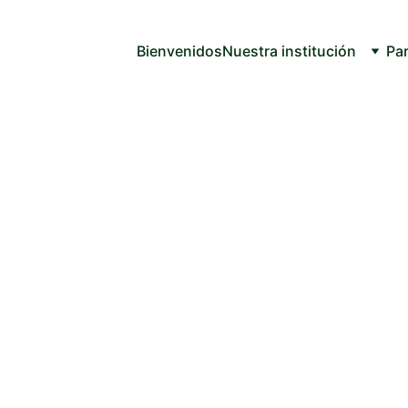
Bienvenidos
Nuestra institución
Par
vinícola global logró un leve repunte. Mientras
rgentina reafirma su liderazgo regional en un
tación estratégica.