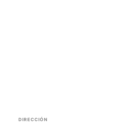
DIRECCIÓN
Mitre 617, Piso 5to, Oficina 10.
Ciudad - Mendoza, Argentina