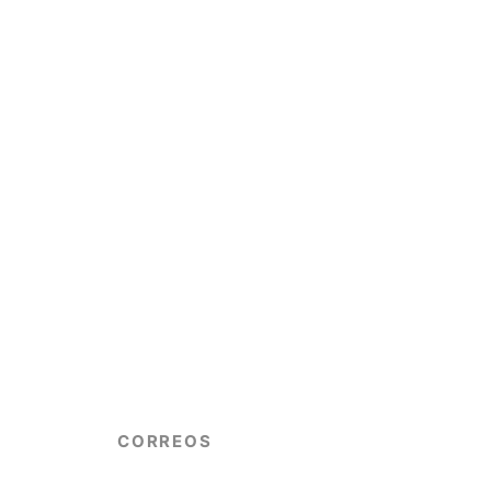
CORREOS
info@copgrem.com.ar
consejoenologosmendoza@gmail.com