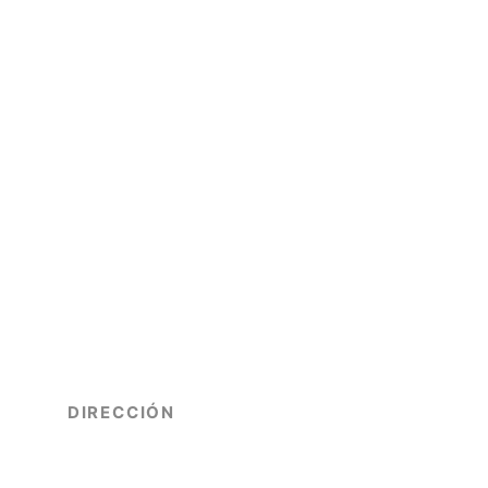
DIRECCIÓN
Mitre 617, Piso 5to, Oficina 10.
Ciudad - Mendoza, Argentina