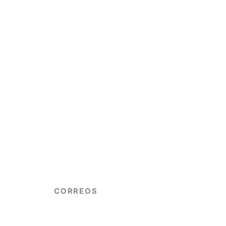
CORREOS
info@copgrem.com.ar
consejoenologosmendoza@gmail.com