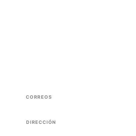
CORREOS
info@copgrem.com.ar
consejoenologosmendoza@gmail.com
DIRECCIÓN
Mitre 617, Piso 5to, Oficina 10.
Ciudad - Mendoza, Argentina