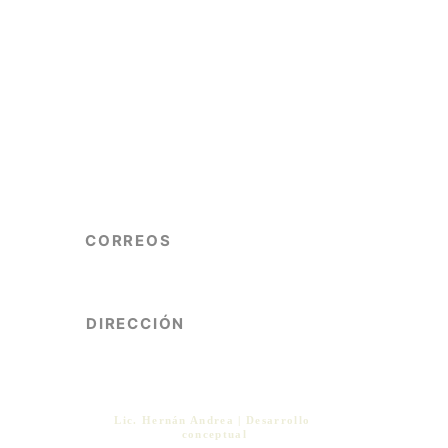
CORREOS
info@copgrem.com.ar
consejoenologosmendoza@gmail.com
DIRECCIÓN
Mitre 617, Piso 5to, Oficina 10.
Ciudad - Mendoza, Argentina
Lic. Hernán Andrea | Desarrollo 
conceptual