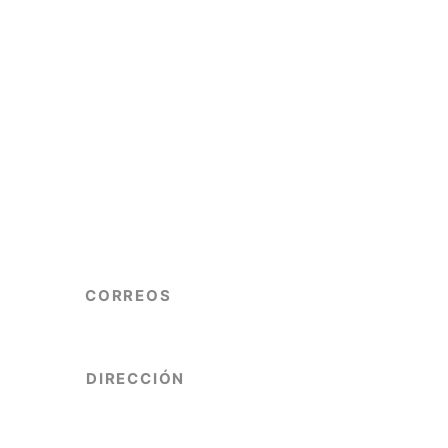
CORREOS
info@copgrem.com.ar
consejoenologosmendoza@gmail.com
DIRECCIÓN
Mitre 617, Piso 5to, Oficina 10.
Ciudad - Mendoza, Argentina